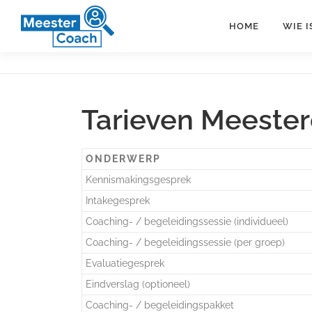
Ga
naar
HOME
WIE 
de
inhoud
Tarieven Meeste
ONDERWERP
Kennismakingsgesprek
Intakegesprek
Coaching- / begeleidingssessie (individueel)
Coaching- / begeleidingssessie (per groep)
Evaluatiegesprek
Eindverslag (optioneel)
Coaching- / begeleidingspakket