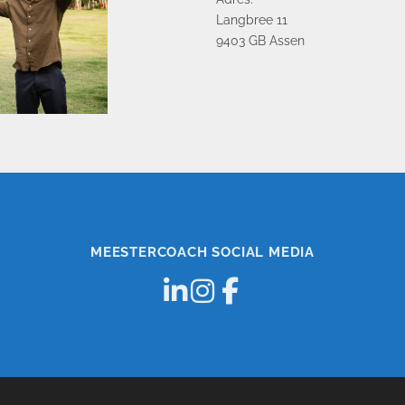
Langbree 11
9403 GB Assen
MEESTERCOACH SOCIAL MEDIA