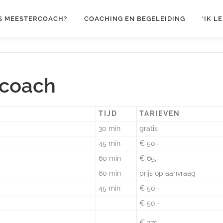
IS MEESTERCOACH?
COACHING EN BEGELEIDING
‘IK L
rcoach
TIJD
TARIEVEN
30 min
gratis
45 min
€ 50,-
60 min
€ 65,-
60 min
prijs op aanvraag
45 min
€ 50,-
€ 50,-
€ 375,-